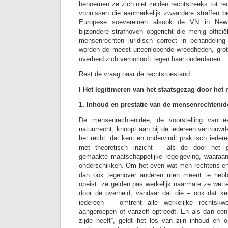
benoemen ze zich niet zelden rechtstreeks tot re
vonnissen die aanmerkelijk zwaardere straffen b
Europese soevereinen alsook de VN in New
bijzondere strafhoven opgericht die menig offici
mensenrechten juridisch correct in behandelin
worden de meest uiteenlopende wreedheden, grot
overheid zich veroorlooft tegen haar onderdanen.
Rest de vraag naar de rechtstoestand.
I Het legitimeren van het staatsgezag door het
1. Inhoud en prestatie van de mensenrechtenid
De mensenrechtenidee, de voorstelling van 
natuurrecht
, knoopt aan bij de iedereen vertrouwde
het recht: dat kent en ondervindt praktisch ieder
met theoretisch inzicht – als de door het 
gemaakte maatschappelijke regelgeving, waaraan
onderschikken. Om het even wat men rechtens en b
dan ook tegenover anderen men meent te hebben
opeist: ze gelden pas werkelijk naarmate ze wett
door de overheid; vandaar dat die – ook dat ke
iedereen – omtrent alle werkelijke rechtskwe
aangeroepen of vanzelf optreedt. En als dan een 
zijde heeft”, geldt het los van zijn inhoud en