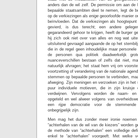
anders dan de wil zelf. De permissie om aan de
bepaalde staatsambten deel te nemen, legt de bur
op de verkiezingen als
enige
geoorloofde manier o
beïnvloeden. Dat de verkiezingen als hoogtepun
gevierd, is dus terecht; een andere geleg
gegarandeerd gehoor te krijgen, heeft de burger 
hij zich ook niet over van alles en nog wat uit
uitsluitend gevraagd aangaande de op het stembilje
die in de regel geen inhoudelijke maar personele 
de personen qua politiek daadwerkelijk grote
nuanceverschillen bestaan of zelfs dat niet, m
natuurlijk afvragen; het staat hem vrij om voorst
voortzetting of verandering van de nationale agen
stemmen op bepaalde personen te verbinden, maar da
afweging. Zijn meningen en verzoeken zijn in het
puur individuele motieven, die in zijn kruisje 
verdwijnen. Vervolgens worden de naam- en 
opgeteld en wel alweer volgens van overheidswe
een rijpe democratie voor de stemmende 
onbegrijpelijk zijn.
Men mag het dus zonder meer ironie noemen 
“achterhalen van de wil van de kiezers” worden g
de methode van “achterhalen” een volledige defi
enkel te “achterhalen” voorgeeft. Met welke 