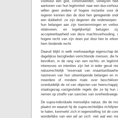
voorkeur een god, construeerden, verwijzen he
aantonen van hun legitimiteit naar een duo-verhou
willen geen andere of hogere instantie voor 
regeren kennen dan de door hen geregeerde onde
een dubbelrol: ze zijn degenen die onderworpen 
hun belangen aan zijn toestemmingen en verb
relativeren, en tegelijkertijd betuigen z
accepteerbaarheid van deze machtsverhouding,
hogere recht van zijn doen put door hen te erken
hem bindende recht.
Daaruit blijkt in welk merkwaardige eigenschap d
dagelijkse bezigheden verrichtende mensen, die het
bevolken, in de rang van een rechts- en legitimi
interesses en intenties zijn het in ieder geval ni
natuurrechtelijk “reservaat van onaantastbaarh
nastreven van hun uiteenlopende belangen en m
meerdere of mindere mate over beschikken,
overduidelijk de rol van objecten van heerschappij
staatsgezag vastgestelde regels die ze bij hun a
nemen op straffe van sancties van overheidswege
De supra-individuele menselijke natuur, die de m
plaatst en waaruit hij de supra-rechtelijke richtlijn
te halen, kenmerkt zich in tegenstelling tot de co
wonderlijke van een
wil an sich
: niet
wat
een m