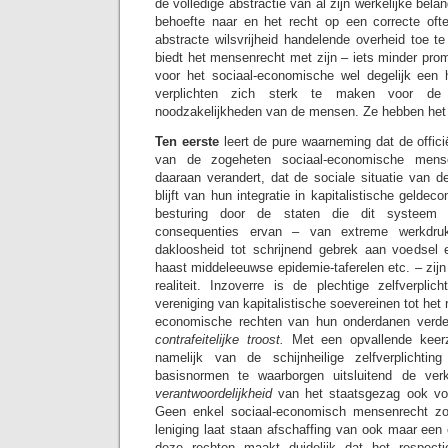
de volledige abstractie van al zijn werkelijke bel
behoefte naar en het recht op een correcte oft
abstracte wilsvrijheid handelende overheid toe t
biedt het mensenrecht met zijn – iets minder prom
voor het sociaal-economische wel degelijk ee
verplichten zich sterk te maken voor de 
noodzakelijkheden van de mensen. Ze hebben het
Ten eerste
leert de pure waarneming dat de officië
van de zogeheten sociaal-economische mense
daaraan verandert, dat de sociale situatie van 
blijft van hun integratie in kapitalistische geld
besturing door de staten die dit systeem w
consequenties ervan – van extreme werkdru
dakloosheid tot schrijnend gebrek aan voedsel
haast middeleeuwse epidemie-taferelen etc. – zij
realiteit. Inzoverre is de plechtige zelfverplic
vereniging van kapitalistische soevereinen tot het
economische rechten van hun onderdanen verd
contrafeitelijke troost.
Met een opvallende keer
namelijk van de schijnheilige zelfverplichti
basisnormen te waarborgen uitsluitend de ve
verantwoordelijkheid
van het staatsgezag ook voor
Geen enkel sociaal-economisch mensenrecht zor
leniging laat staan afschaffing van ook maar een
deze rechten maakt duidelijk dat het respect