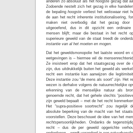
anderen zo absoluut als het hoogste gezag dat aa
Zodoende nestelt zich het gezag in elke handelen
de bepaling
hoogste
verliest het weliswaar niet 
de aan het recht inherente institutionalisering, fo
maken niet overbodig dat het gezag door zi
uitgeoefend, dus in dit opzicht een ordinair
mensen blijft; maar die bestaat in het recht 
superieure geweld van de staat treedt de onder
instantie van al het moeten en mogen.
Dat het geweldsmonopolie het laatste woord en de
wetgevingen is – hiermee wil de mensenrechten
Ze insisteert erop dat het staatsgezag over d
zijn, dus uitdrukkelijk buiten het geweld als werkel
recht een instantie kan aanwijzen die legitimite
Deze instantie zou “de mens als soort”
zijn. Het r
wezen is derhalve volgens de natuurrechtelijke op
erkenning van de menselijke natuur als bron 
genoemde recht, dat het gehele slechts “positiev
zijn geweld bepaalt – met de het recht kenmerken
Het “supra-positieve soortrecht” zou
tegelijk
de
absolute beperking van de macht van het staat
voorstellen. Deze beschouwt de idee van het me
rechts
persoonlijkheden. Ondanks de tegenstrijdi
recht – dus de per geweld opgerichte verho
onderdanen – wordt veranderd in een natuurbepalin