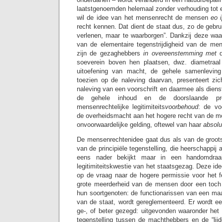
laatstgenoemden helemaal zonder verhouding tot en
wil de idee van het mensenrecht de mensen
eo 
recht kennen. Dat dient de staat dus, zo de gebruik
verlenen, maar te waarborgen”. Dankzij deze waa
van de elementaire tegenstrijdigheid van de men
zijn de gezaghebbers
in overeenstemming met
d
soeverein boven hen plaatsen, dwz. diametraa
uitoefening van macht, de gehele samenleving
toezien op de naleving daarvan, presenteert zi
naleving van een voorschrift en daarmee als dienst
de gehele inhoud en de doorslaande pre
mensenrechtelijke legitimiteits
voorbehoud
: de vo
de overheidsmacht aan het hogere recht van de m
onvoorwaardelijke gelding, oftewel van haar
absolu
De mensenrechtenidee gaat dus als van de groots
van de principiële tegenstelling, die heerschappij a
eens nader bekijkt maar in een handomdraai
legitimiteitskwestie van het staatsgezag. Deze id
op de vraag naar de hogere permissie voor het f
grote meerderheid van de mensen door een toch 
hun soortgenoten: de functionarissen van een maa
van de staat, wordt gereglementeerd. Er wordt e
ge-, of beter gezegd: uitgevonden waaronder het
tegenstelling tussen de machthebbers en de “li