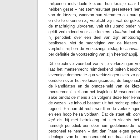
miljoenen individuele kiezers hun kruisje daar
hebben gezet – het stemresultaat presenteert hen
van de kiezers, waarvan hun stemmen als pure ge
en die te erkennen
zij
verplicht zijn; wat de ge
de machtiging uitvoeren, valt uitsluitend onder 
geldt verbindend voor alle kiezers.
Daartoe
laat d
hij periodiek over een deel van zijn ambtsdra
beslissen. Met de machtiging van de kiezers 
verplicht hij hen de verkiezingsuitslag te aanvaa
per definitie de voortzetting van zijn heerschappij.
Dit objectieve voordeel van vrije verkiezingen voo
laat het mensenrecht ruimdenkend buiten bescho
levendige democratie qua verkiezingen niets zo geb
oordelen over het verkiezingscircus, de leugenac
de kandidaten en de onnozelheid van de kiez
mensenrecht niet aan het twijfelen. Mensenrechteli
zake omdat de mens zich volgens deze leer kenm
de wezenlijke inhoud bestaat uit het recht op erke
regeert. En aan dit recht wordt in de verkiezinge
en een hoop heisa voldaan. Dat de staat elk
con
lapt
als hij met betrekking tot zich slechts he
namelijk periodiek een door hem gedefinieerde in
personeel te nemen – dat dan “naar eigen gewet
ideologie van het mensenrecht de draai dat de