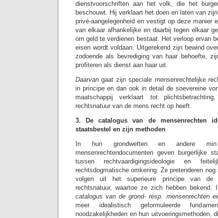
dienstvoorschriften aan het volk, die het burger
beschouwt. Hij verklaart het doen en laten van zij
privé-aangelegenheid en vestigt op deze manier e
van elkaar afhankelijke en daarbij tegen elkaar ge
om geld te verdienen bestaat. Het verloop ervan be
eisen wordt voldaan. Uitgerekend zijn bewind ove
zodoende als bevrediging van haar behoefte, zij
profiteren als dienst aan haar uit.
Daarvan
gaat zijn speciale mensenrechtelijke rech
in principe en dan ook in detail de soevereine vo
maatschappij verklaart tot plichtsbetrachting
rechtsnatuur van de mens recht op heeft.
3. De catalogus van de mensenrechten idea
staatsbestel en zijn methoden
In hun grondwetten en andere mi
mensenrechtendocumenten geven burgerlijke st
tussen rechtvaardigingsideologie en feite
rechtsdogmatische omkering. Ze pretenderen nog
volgen uit het superieure principe van de vo
rechtsnatuur, waartoe ze zich hebben bekend. I
catalogus van de grond- resp. mensenrechten
e
meer idealistisch geformuleerde fundam
noodzakelijkheden en hun uitvoeringsmethoden, d