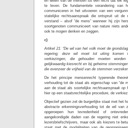
en willen van de mensen tot een recht dat elk le
te leven. De fundamentele verandering van 
communiceren in het uitvoeren van een vergunni
statelijke rechtsaanspraak die ontspruit uit de
verstand – alsof “de mens” wanneer hij zijn her
soortgenoten communiceert van nature niets and
ook te
mogen
denken en zeggen.
c)
Artikel 21: “De wil van het volk moet de grondsla
regering; deze wil moet tot uiting komen i
verkiezingen, die gehouden moeten worden
gelijkwaardig kiesrecht en bij geheime stemminge
die evenzeer de vrijheid van de stemmen verzekert
De het principe mensenrecht typerende theore
verhouding tot de staat als eigenschap van “de 
aan
de staat als soortelijke
rechtsaanspraak op
hier op een staatsrechtelijke procedure, de verkiez
Objectief gezien zet de burgerlijke staat met het 
abstracte erkenningsverhouding tot de wil van zi
opgeroepen hun tevredenheid of ontevrede
aangekondigde daden van de regering niet enke
lezersbriefschrijvers, maar ook als kiezers te bet
staat met de modaliteiten van de georganiseerd