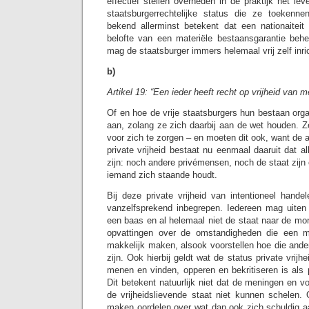
effectief stellen overheden in de praktijk het lev
staatsburgerrechtelijke status die ze toekenn
bekend allerminst betekent dat een nationaiteit
belofte van een materiële bestaansgarantie behel
mag de staatsburger immers helemaal vrij zelf inri
b)
Artikel 19: “Een ieder heeft recht op vrijheid van
Of en hoe de vrije staatsburgers hun bestaan orga
aan, zolang ze zich daarbij aan de wet houden.
voor zich te zorgen – en moeten dit ook, want de 
private vrijheid bestaat nu eenmaal daaruit dat a
zijn: noch andere privémensen, noch de staat zijn 
iemand zich staande houdt.
Bij deze private vrijheid van intentioneel hande
vanzelfsprekend inbegrepen. Iedereen mag uiten
een baas en al helemaal niet de staat naar de mo
opvattingen over de omstandigheden die een m
makkelijk maken, alsook voorstellen hoe die ander
zijn. Ook hierbij geldt wat de status private vrijhe
menen en vinden, opperen en bekritiseren is als 
Dit betekent natuurlijk niet dat de meningen en 
de vrijheidslievende staat niet kunnen schelen
maken oordelen over wat dan ook zich schuldig a