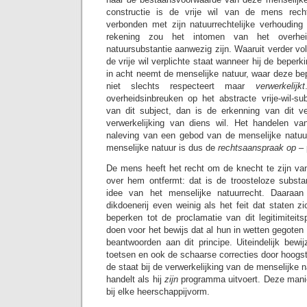
constructie is de vrije wil van de mens rech
verbonden met zijn natuurrechtelijke verhouding 
rekening zou het intomen van het overhe
natuursubstantie aanwezig zijn. Waaruit verder vol
de vrije wil verplichte staat wanneer hij de beper
in acht neemt de menselijke natuur, waar deze bep
niet slechts respecteert maar
verwerkelijkt
overheidsinbreuken op het abstracte vrije-wil-s
van dit subject, dan is de erkenning van dit v
verwerkelijking van diens wil. Het handelen v
naleving van een gebod van de menselijke natuu
menselijke natuur is dus de
rechtsaanspraak op –
De mens heeft het recht om de knecht te zijn van
over hem ontfermt: dat is de troosteloze substan
idee van het menselijke natuurrecht. Daaraan 
dikdoenerij even weinig als het feit dat staten 
beperken tot de proclamatie van dit legitimiteit
doen voor het bewijs dat al hun in wetten gegoten 
beantwoorden aan dit principe. Uiteindelijk bewi
toetsen en ook de schaarse correcties door hoogste
de staat bij de verwerkelijking van de menselijke na
handelt als hij
zijn
programma uitvoert. Deze manie
bij elke heerschappijvorm.