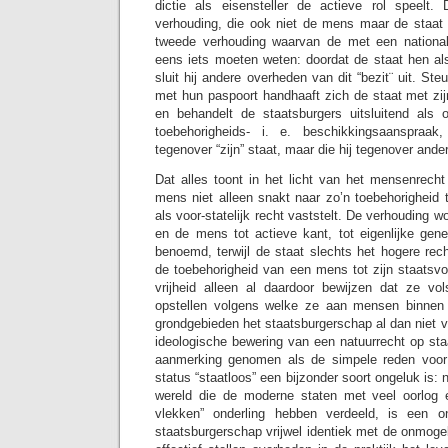
dictie als eisensteller de actieve rol speelt.
verhouding, die ook niet de mens maar de staat b
tweede verhouding waarvan de met een nationali
eens iets moeten weten: doordat de staat hen a
sluit hij andere overheden van dit “bezit¨ uit. St
met hun paspoort handhaaft zich de staat met zijn
en behandelt de staatsburgers uitsluitend als 
toebehorigheids- i. e. beschikkingsaanspra
tegenover “zijn” staat, maar die hij tegenover ande
Dat alles toont in het licht van het mensenrech
mens niet alleen snakt naar zo’n toebehorigheid 
als voor-statelijk recht vaststelt. De verhouding 
en de mens tot actieve kant, tot eigenlijke gen
benoemd, terwijl de staat slechts het hogere rec
de toebehorigheid van een mens tot zijn staatsv
vrijheid alleen al daardoor bewijzen dat ze vols
opstellen volgens welke ze aan mensen binnen 
grondgebieden het staatsburgerschap al dan niet v
ideologische bewering van een natuurrecht op st
aanmerking genomen als de simpele reden voor h
status “staatloos” een bijzonder soort ongeluk is: 
wereld die de moderne staten met veel oorlog e
vlekken” onderling hebben verdeeld, is een ont
staatsburgerschap vrijwel identiek met de onmoge