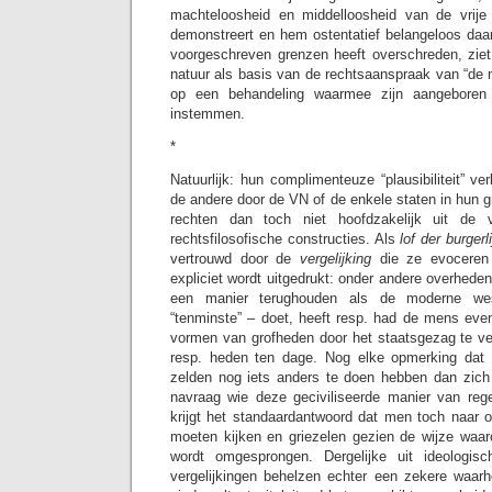
machteloosheid en middelloosheid van de vrije 
demonstreert en hem ostentatief belangeloos daar
voorgeschreven grenzen heeft overschreden, zie
natuur als basis van de rechtsaanspraak van “de 
op een behandeling waarmee zijn aangeboren
instemmen.
*
Natuurlijk: hun complimenteuze “plausibiliteit” ve
de andere door de VN of de enkele staten in hun 
rechten dan toch niet hoofdzakelijk uit de 
rechtsfilosofische constructies. Als
lof der burger
vertrouwd door de
vergelijking
die ze evoceren
expliciet wordt uitgedrukt: onder andere overheden
een manier terughouden als de moderne wes
“tenminste” – doet, heeft resp. had de mens even
vormen van grofheden door het staatsgezag te ve
resp. heden ten dage. Nog elke opmerking dat o
zelden nog iets anders te doen hebben dan zich
navraag wie deze geciviliseerde manier van reger
krijgt het standaardantwoord dat men toch naar o
moeten kijken en griezelen gezien de wijze waa
wordt omgesprongen. Dergelijke uit ideologis
vergelijkingen behelzen echter een zekere waarhe