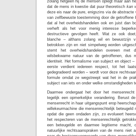
zolang hetgeen hij de mensen oplegt maar aan het
dat de mens in kwestie dat puur theoretisch
kan w
deze eis naar de pure, enigszins via de abstracte 
van zelfbewuste toestemming door de getroffene b
dat al het overheidshandelen ook en juist dan bov
verheft als het voor menig interesse beperke
destructieve gevolgen heeft. Wat ze ook doet
blanche – althans zolang wil en bewustzijn v
betrokken zijn en niet simpelweg worden uitges
stemt het overheidshandelen overeen met de
wilsbekwame natuur van de getroffenen, dus m
identiteit. Het formalisme van subject en object –
eerste verdient iedereen respect, tot het la
gedegradeerd worden – wordt voor deze rechtvaard
formule omdat ze wegstreept wat het in de prak
subject van iets en onder welke omstandigheden te
Daarmee ondergaat het door het mensenrecht 
tegelijk een opmerkelijke verandering. Berust de 
mensenrecht in haar uitgangspunt erop heerschapp
willekeurmachine die mensenrechtelijk beteugeld
opdat die geen ondaden zijn, zo evolueert heersc
het respecteren van de mensenrechtelijk getrokk
een beteugelde en daarmee legitieme macht, 
natuurlijke rechtsaanspraken van de mens niet a
naar
de
bestaansvoorwaarde van deze menselijke