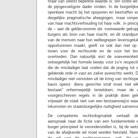
maar van uiterst beperkte waarde is: ten slotte wil 
de pijngevoeligste dader vinden. In de burgerlij
openbare macht bij het opsporen en bestraffen ec
dergelijke pragmatische afwegingen, maar simpel
van haar machtsverhouding tot haar volk: in princi
de – aan de geldeconomie als voorwaarde gekopp
burgers als bron van haar macht; en dit standpun
van de mensen naar hun welbegrepen levensgeluk h
opportunisten maakt, geeft ze ook dan niet op
tonen voor de rechtsorde en de voor het lev
overtreden. Dan natuurlijk eist de soevereinitei
ontoegefelijk het formele bewijs voor zo’n respect
die de misdadiger laat voelen dat de poging tot z
geldende orde in vast en zeker averechts werkt. 
misdadiger niet verstoten uit de kring van rechtspe
basis opeist: diens gerechte straf moet niet el
bestaan” onherroepelijk tenietdoen, maar de a
voorgeschreven regels in de praktijk doen ge
vrijwaart de staat niet van een bestaanswijze waar
inkomsten en staatsburgerlijke nuttigheid samenva
De competente rechtsdogmatiek vertaalt dez
aanspraak naar de fictie van een fundamentele wi
burger principieel te veronderstellen is, bij de we
van de afwijkende wil moet worden hersteld. Name
de wil van de rechtspersonen, ook die v