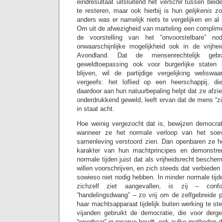
eindresultaat uitsluitend het
verschil
tussen beide 
te resteren, maar ook hierbij is hun
gelijkenis
zon
anders was er namelijk niets te vergelijken en al 
Om uit de afwezigheid van marteling een complime
de voorstelling van het “onvoorstelbare” n
onwaarschijnlijke mogelijkheid ook in de vrijhe
Avondland. Dat de mensenrechtelijk geb
geweldtoepassing ook voor burgerlijke staten h
blijven, wil de partijdige vergelijking welisw
vergeefs: het loflied op een heerschappij, d
daardoor aan hun natuurbepaling helpt dat ze afz
onderdrukkend geweld, leeft ervan dat de mens “zijn
in staat acht.
Hoe weinig vergezocht dat is, bewijzen democrat
wanneer ze het normale verloop van het soe
samenleving verstoord zien. Dan openbaren ze het
karakter van hun machtprincipes en demonstre
normale tijden juist dat als vrijheidsrecht bescher
willen voorschrijven, en zich steeds dat verbiede
sowieso niet nodig hebben. In minder normale tij
zichzelf ziet aangevallen, is zij – con
“handelingsdwang” – zo vrij om de zelfgebreide p
haar machtsapparaat tijdelijk buiten werking te stel
vijanden gebruikt de democratie, die voor dergel
“weerbaar” in reserve houdt, ook zulke methoden 