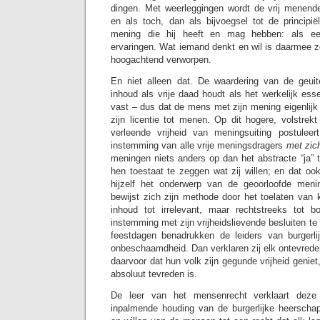
dingen. Met weerleggingen wordt de vrij menende
en als toch, dan als bijvoegsel tot de principië
mening die hij heeft en mag hebben: als ee
ervaringen. Wat iemand denkt en wil is daarmee z
hoogachtend verworpen.
En niet alleen dat. De waardering van de geu
inhoud als vrije daad houdt als het werkelijk esse
vast – dus dat de mens met zijn mening eigenlijk
zijn licentie tot menen. Op dit hogere, volstrek
verleende vrijheid van meningsuiting postuleer
instemming van alle vrije meningsdragers
met zic
meningen niets anders op dan het abstracte “ja” to
hen toestaat te zeggen wat zij willen; en dat oo
hijzelf het onderwerp van de geoorloofde menin
bewijst zich zijn methode door het toelaten van k
inhoud tot irrelevant, maar rechtstreeks tot b
instemming met zijn vrijheidslievende besluiten te
feestdagen benadrukken de leiders van burgerl
onbeschaamdheid. Dan verklaren zij elk ontevrede
daarvoor dat hun volk zijn gegunde vrijheid genie
absoluut tevreden is.
De leer van het mensenrecht verklaart deze 
inpalmende houding van de burgerlijke heerschap