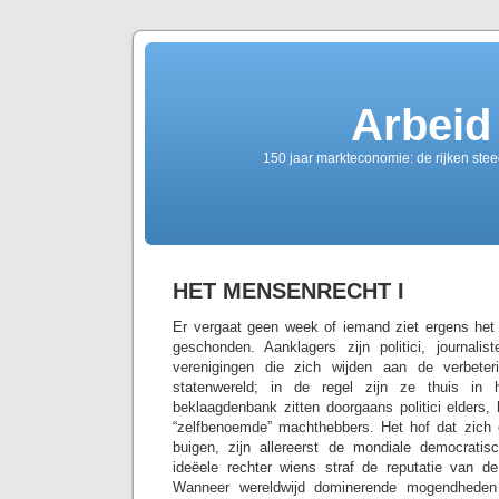
Arbeid
150 jaar markteconomie: de rijken ste
HET MENSENRECHT I
Er vergaat geen week of iemand ziet ergens het
geschonden. Aanklagers zijn politici, journali
verenigingen die zich wijden aan de verbet
statenwereld; in de regel zijn ze thuis in
beklaagdenbank zitten doorgaans politici elders,
“zelfbenoemde” machthebbers. Het hof dat zich 
buigen, zijn allereerst de mondiale democrat
ideëele rechter wiens straf de reputatie van d
Wanneer wereldwijd dominerende mogendheden 