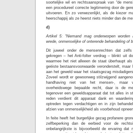
soortelijke wil en rechtsaanspraak van “de mens”
een procedureel correcte legitimering door de ger
uitvoeren. En zo verwezenlijkt, als de kiezer ma
heerschappij als ze heerst niets minder dan de men
d)
Artikel 5: “Niemand mag onderworpen worden a
wrede, onmenselijke of onterende behandeling of be
Dit juweel onder de mensenrechten dat zelfs
gekregen – het Anti-folter verdrag – blinkt uit 
waarmee het niet alleeen de staat überhaupt als
geëiste bestaansvoorwaarde veronderstelt, maar 
aan het geweld waar het staatsgezag misdadigers
Zoveel wordt er gewoonweg stilzwijgend aangen
handhaving niet van het mensen-, maar v
overheidswege bepaalde recht, daar is de m
tegenover een geweldsapparaat dat tot alles in st
reden verdient dit apparaat dank en waardering
optreden tegen verdachtigen en in zijn behande
afzien van onmenselijkheid als voorbehoud opnee
In feite heeft het burgerlijke gezag profanere gro
zelfbeperking dan de eerbied voor de rechtsi
onbelangrijkste is bijvoorbeeld de ervaring dat 