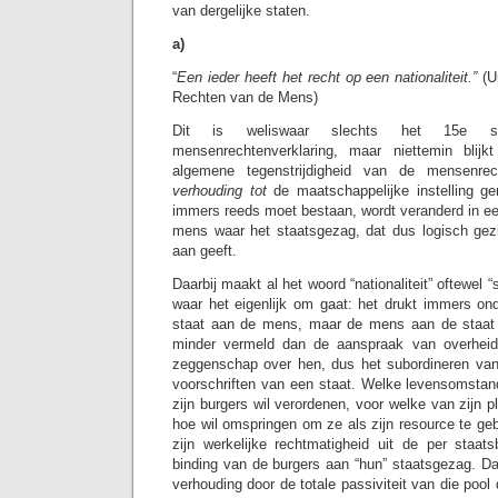
van dergelijke staten.
a)
“
Een ieder heeft het recht op een nationaliteit.”
(U
Rechten van de Mens)
Dit is weliswaar slechts het 15e 
mensenrechtenverklaring, maar niettemin blijk
algemene tegenstrijdigheid van de mensenre
verhouding tot
de maatschappelijke instelling g
immers reeds moet bestaan, wordt veranderd in e
mens waar het staatsgezag, dat dus logisch gezie
aan geeft.
Daarbij maakt al het woord “nationaliteit” oftewel “
waar het eigenlijk om gaat: het drukt immers ond
staat aan de mens, maar de mens aan de staat t
minder vermeld dan de aanspraak van overhe
zeggenschap over hen, dus het subordineren van 
voorschriften van een staat. Welke levensomstand
zijn burgers wil verordenen, voor welke van zijn 
hoe wil omspringen om ze als zijn resource te geb
zijn werkelijke rechtmatigheid uit de per staat
binding van de burgers aan “hun” staatsgezag. 
verhouding door de totale passiviteit van die pool