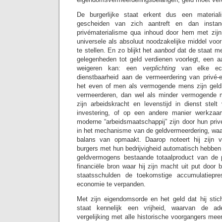
De burgerlijke staat erkent dus een material
gescheiden van zich aantreft en dan instandh
privématerialisme qua inhoud door hem met zij
universele als absoluut noodzakelijke middel voor 
te stellen. En zo blijkt het
aanbod
dat de staat m
gelegenheden tot geld verdienen voorlegt, een a
weigeren kan: een
verplichting
van elke ec
dienstbaarheid aan de vermeerdering van privé
het even of men als vermogende mens zijn geld 
vermeerderen, dan wel als minder vermogende m
zijn arbeidskracht en levenstijd in dienst ste
investering, of op een andere manier werkzaa
moderne “arbeidsmaatschappij” zijn door hun priv
in het mechanisme van de geldvermeerdering, waar
balans van opmaakt. Daarop noteert hij zijn v
burgers met hun bedrijvigheid automatisch hebben
geldvermogens bestaande totaalproduct van de p
financiële bron waar hij zijn macht uit put door b
staatsschulden de toekomstige accumulatiepres
economie te verpanden.
Met zijn eigendomsorde en het geld dat hij stich
staat kennelijk een vrijheid, waarvan de ad
vergelijking met alle historische voorgangers meer