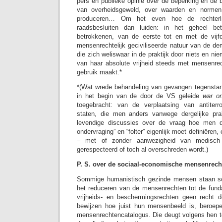
pers en publieke opinie over de beperking en de 
van overheidsgeweld, over waarden en norme
produceren… Om het even hoe de rechterlij
raadsbesluiten dan luiden: in het geheel bet
betrokkenen, van de eerste tot en met de vij
mensenrechtelijk geciviliseerde natuur van de de
die zich weliswaar in de praktijk door niets en ni
van haar absolute vrijheid steeds met mensenrec
gebruik maakt.*
*(Wat wrede behandeling van gevangen tegenstand
in het begin van de door de VS geleide
war on
toegebracht: van de verplaatsing van antiterror
staten, die men anders vanwege dergelijke prak
levendige discussies over de vraag hoe men d
ondervraging” en “folter” eigenlijk moet definiëren,
–
met of zonder aanwezigheid van medisch
gerespecteerd of toch al overschreden wordt.)
P. S. over de sociaal-economische mensenrech
Sommige humanistisch gezinde mensen staan so
het reduceren van de mensenrechten tot de funda
vrijheids- en beschermingsrechten geen recht
bewijzen hoe juist hun mensenbeeld is, beroep
mensenrechtencatalogus. Die deugt volgens hen 