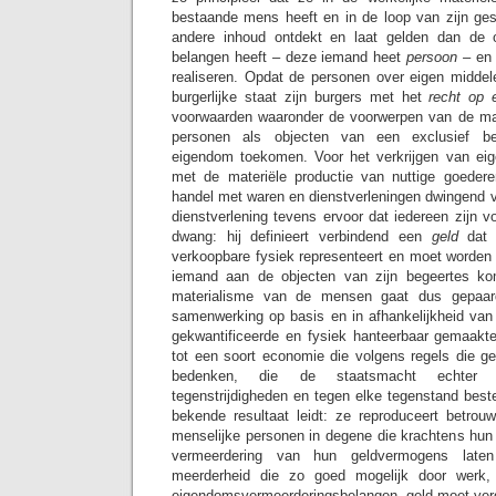
bestaande mens heeft en in de loop van zijn ges
andere inhoud ontdekt en laat gelden dan de 
belangen heeft – deze iemand heet
persoon –
en 
realiseren. Opdat de personen over eigen middele
burgerlijke staat zijn burgers met het
recht op 
voorwaarden waaronder de voorwerpen van de mat
personen als objecten van een exclusief be
eigendom toekomen. Voor het verkrijgen van eig
met de materiële productie van nuttige goederen 
handel met waren en dienstverleningen dwingend v
dienstverlening tevens ervoor dat iedereen zijn 
dwang: hij definieert verbindend een
geld
dat
verkoopbare fysiek representeert en moet worden 
iemand aan de objecten van zijn begeertes ko
materialisme van de mensen gaat dus gepaard
samenwerking op basis en in afhankelijkheid van e
gekwantificeerde en fysiek hanteerbaar gemaakt
tot een soort economie die volgens regels die 
bedenken, die de staatsmacht echter 
tegenstrijdigheden en tegen elke tegenstand beste
bekende resultaat leidt: ze reproduceert betro
menselijke personen in degene die krachtens hu
vermeerdering van hun geldvermogens late
meerderheid die zo goed mogelijk door werk
eigendomsvermeerderingsbelangen, geld moet ver