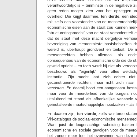
verantwoordelijk is – tenminste in de negatieve zi
geen reden mogen zien voor het opzeggen va
overheid. Die krijgt daarmee,
ten derde
, een ideo
rol: zelfs een voorstander van de mensenrechtelij
economische eisen aan de staat zou kunnen merk
“structureringsmacht” van de staat veronderstelt e
dat de staat met deze macht dergelijke verhou
bevrediging van elementairste basisbehoeften
wereld is, überhaupt grondvest en toelaat. De 
mensenrechten hebben allemaal als onder
consequenties van de economische orde die de sta
geweld opricht – en toch wordt hij niet als veroor
beschouwd als “eigenlijk” voor alles weldadi
instantie. Zijn macht laat zich echter niet
geconstrueerde rechten, maar richt zich naar 
vereisten
. En daarbij hoort een aangenaam bestaa
maar voor de meerderheid van de burgers noo
uitsluitend tot stand als afhankelijke variabel
geïnstalleerde maatschappelijke noodzaken – als h
En daarom zijn,
ten vierde
, zelfs westerse state
VN-catalogus de sociaal-economische mensenrech
Want juist de leugenachtige scheiding tussen
economische en sociale gevolgen voor de meerd
het zonder meer toe, het overwinnen van deze 