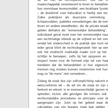
maatschappelijk verantwoord te leven te betwijfele
hun onmisbaar levensmiddel, een bruikbare fysiek
– de doodstraf voor halszaken is hierbij een re
Zulke praktijken als duurzame verminking
lichaamsdelen, publieke vernederingen die de men
leven en andere wreedheden, die de private wraak
gelden derhalve als “onmenselijke behandeling”, 
individueel geval moet men het onmenselijke na
een rechtmatige inbreuk op de vrijheid en het ve
omdat het onderscheid in de praktijk dan toch ni
ieder geval klimt de rechtsdogmatiek hier op een
ook het strafrecht makkelijk maakt zich op het
richtlijn te beroepen: zelfs bij het opsporen en
respect tonen voor de formeel vrije wil van haar
handelen dat de behandelden in hun eigenscha
mensen nog moeten kunnen instemmen met hun b
mag ze “de mens” niet vernederen…
Zolang de staat dus zijn zelfverplichting nakomt e
wetsconforme wil – de wil om de staat en zijn 
herkent en erkent, is er mensenrechtelijk gezien ni
optreden; incluis alle gevolgen die immers ook
rechtsstatelijke procedures en principes voor d
aangenaam zijn. Juist op het gebied waar de 
calculaties van zijn burgers meer laat gelden, 