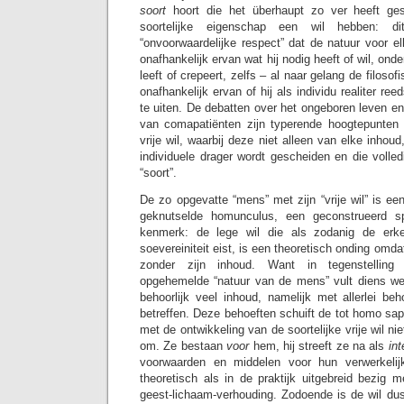
soort
hoort die het überhaupt zo ver heeft ge
soortelijke eigenschap een wil hebben: di
“onvoorwaardelijke respect” dat de natuur voor 
onafhankelijk ervan wat hij nodig heeft of wil, on
leeft of crepeert, zelfs – al naar gelang de filosof
onafhankelijk ervan of hij als individu realiter reed
te uiten. De debatten over het ongeboren leven e
van comapatiënten zijn typerende hoogtepunten
vrije wil, waarbij deze niet alleen van elke inhou
individuele drager wordt gescheiden en die voll
“soort”.
De zo opgevatte “mens” met zijn “vrije wil” is een
geknutselde homunculus, een geconstrueerd sp
kenmerk: de lege wil die als zodanig de erk
soevereiniteit eist, is een theoretisch onding omda
zonder zijn inhoud. Want in tegenstelling 
opgehemelde “natuur van de mens” vult diens werk
behoorlijk veel inhoud, namelijk met allerlei beh
betreffen. Deze behoeften schuift de tot homo s
met de ontwikkeling van de soortelijke vrije wil ni
om. Ze bestaan
voor
hem, hij streeft ze na als
in
voorwaarden en middelen voor hun verwerkelij
theoretisch als in de praktijk uitgebreid bezig 
geest-lichaam-verhouding. Zodoende is de wil dus 