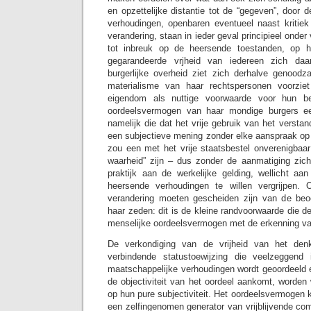
en opzettelijke distantie tot de “gegeven”, door
verhoudingen, openbaren eventueel naast kritiek o
verandering, staan in ieder geval principieel onde
tot inbreuk op de heersende toestanden, op 
gegarandeerde vrjheid van iedereen zich da
burgerlijke overheid ziet zich derhalve genood
materialisme van haar rechtspersonen voorzie
eigendom als nuttige voorwaarde voor hun b
oordeelsvermogen van haar mondige burgers ee
namelijk die dat het vrije gebruik van het verstand
een subjectieve mening zonder elke aanspraak op 
zou een met het vrije staatsbestel onverenigbaar
waarheid” zijn – dus zonder de aanmatiging zich 
praktijk aan de werkelijke gelding, wellicht a
heersende verhoudingen te willen vergrijpen. O
verandering moeten gescheiden zijn van de beo
haar zeden: dit is de kleine randvoorwaarde die de
menselijke oordeelsvermogen met de erkenning van
De verkondiging van de vrijheid van het de
verbindende statustoewijzing die veelzeggend
maatschappelijke verhoudingen wordt geoordeeld 
de objectiviteit van het oordeel aankomt, worden
op hun pure subjectiviteit. Het oordeelsvermogen k
een zelfingenomen generator van vrijblijvende co