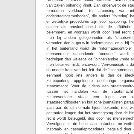
van zaken onhandig vindt. Dan onderwerpt de staat
terroristen verklaart, ter afpersing van i
ondervragingsmethoden”, die anders “foltering” h
er wettelijke procedures zijn voor opsporing, he
gezien als omslachtigheid die de effitiënti
belemmert, en voortaan wordt door “snel recht 
men bij andere gelegenheden als “staatswille
verandert dan al gauw in ondermijning, en al bij “
in het buitenland wordt de “informatiecontrole
mensenrecht schendende “censuur” wordt be
bedreigen dan weleens de “binnenlandse vrede en 
men beter vermijdt, enzovoort.
Verwonderlijk
is da
de andere kant van het feit dat de “inachtnemin
eenmaal nooit iets anders is dan de ideolo
zelfbeperking opgeklopte doelmatige organi
staatsmacht. Voor de tijdens een staatsnoodtoe
tussen het handelen van de staatsmacht 
zelfpresentatie staat een leger van rec
staatsrechtfilosofen en kritische journalisten para
vast aan de uit normale tijden bekende, met wet
gestaafde leugen dat het staatsgezag door de bin
recht wordt beteugeld, dus door het mensenrecht
Vervolgens is de beurt aan instanties en wetteli
inspraak- en cassatieprocedures, begeleid door