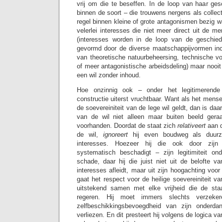
vrij om die te beseffen. In de loop van haar ges
binnen de soort – die trouwens nergens als collect
regel binnen kleine of grote antagonismen bezig 
velerlei interesses die niet meer direct uit de m
(interesses worden in de loop van de geschie
gevormd door de diverse maatschappijvormen inc
van theoretische natuurbeheersing, technische v
of meer antagonistische arbeidsdeling) maar nooit
een wil zonder inhoud.
Hoe onzinnig ook – onder het legitimerende 
constructie uiterst vruchtbaar. Want als het mense
de soevereiniteit van de lege wil geldt, dan is da
van de wil niet alleen maar buiten beeld ger
voorhanden. Doordat de staat zich
relativeert
aan 
de wil,
ignoreert
hij even boudweg als duu
interesses. Hoezeer hij die ook door zijn
systematisch beschadigt – zijn legitimiteit ond
schade, daar hij die juist niet uit de belofte v
interesses afleidt, maar uit zijn hoogachting voor 
gaat het respect voor de heilige soevereiniteit va
uitstekend samen met elke vrijheid die de staa
regeren. Hij moet immers slechts verzek
zelfbeschikkingsbevoegdheid van zijn onderda
verliezen. En dit presteert hij volgens de logica 