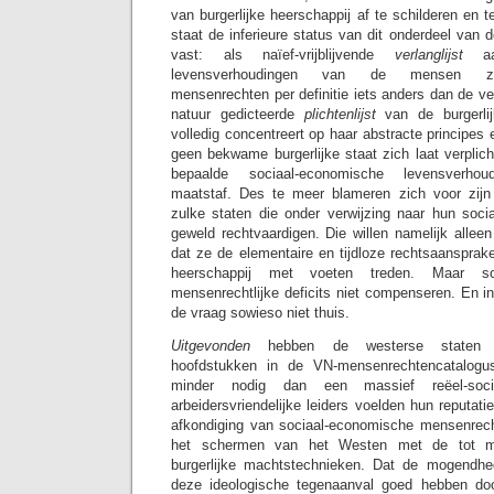
van burgerlijke heerschappij af te schilderen en t
staat de inferieure status van dit onderdeel van
vast: als naïef-vrijblijvende
verlanglijst
a
levensverhoudingen van de mensen zijn
mensenrechten per definitie iets anders dan de v
natuur gedicteerde
plichtenlijst
van de burgerli
volledig concentreert op haar abstracte principes
geen bekwame burgerlijke staat zich laat verplic
bepaalde sociaal-economische levensverhou
maatstaf. Des te meer blameren zich voor zijn 
zulke staten die onder verwijzing naar hun soc
geweld rechtvaardigen. Die willen namelijk alleen
dat ze de elementaire en tijdloze rechtsaansprak
heerschappij met voeten treden. Maar so
mensenrechtlijke deficits niet compenseren. En i
de vraag sowieso niet thuis.
Uitgevonden
hebben de westerse staten d
hoofdstukken in de VN-mensenrechtencatalogus
minder nodig dan een massief reëel-social
arbeidersvriendelijke leiders voelden hun reputat
afkondiging van sociaal-economische mensenrech
het schermen van het Westen met de tot me
burgerlijke machtstechnieken. Dat de mogendh
deze ideologische tegenaanval goed hebben door