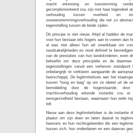
macht erkenning en toestemming verd
gecomplementeerd zou zijn met haar tegendeel al
verhouding tussen overheid en o
overeenstemmingsverhouding die net zo abstract
tegenstelling tussen de beide zijden.
Dit principe is niet nieuw. Altijd al hadden de 
voor hun bestaan iets hogers aan te voeren dan h
al was niet alleen hun wil onwrikbaar om voo
noodzakelijkheden en nooit definief te bevredige
van de prestaties van hun landskinderen; even d
behoefte om deze principiële en de daarmee
tegenstellingen vanuit een verheven standpunt 
onbelangrijk te verklaren aangaande de aanspr
heerschappij. De legitimiteitseis aan het staatsg
tussen “hoog en laag” op om ze ideëel uit de we
bemiddeling door de hogerstaande, doo
machtsverhouding erkende instantie zou 
eensgezindheid bestaan, waarnaast hun
reële
te
telt.
Nieuw aan deze legitimiteitsleer is de instantie 
plaatst om zijn doen en laten daaruit te legiti
heersers en hun rechtsgeleerden die een legitim
tussen zich, hun onderdanen en een daarvan gesch