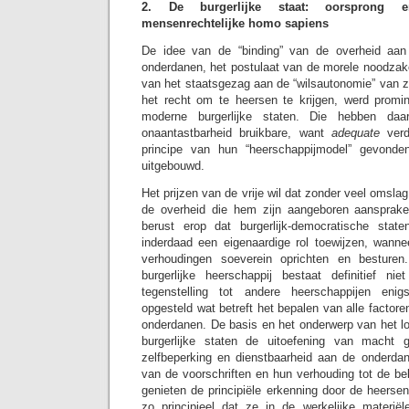
2. De burgerlijke staat: oorsprong 
mensenrechtelijke homo sapiens
De idee van de “binding” van de overheid aan
onderdanen, het postulaat van de morele noodzakel
van het staatsgezag aan de “wilsautonomie” van z
het recht om te heersen te krijgen, werd promi
moderne burgerlijke staten. Die hebben da
onaantastbarheid bruikbare, want
adequate
ver
principe van hun “heerschappijmodel” gevonde
uitgebouwd.
Het prijzen van de vrije wil dat zonder veel omslag
de overheid die hem zijn aangeboren aansprake
berust erop dat burgerlijk-democratische sta
inderdaad een eigenaardige rol toewijzen, wann
verhoudingen soeverein oprichten en besture
burgerlijke heerschappij bestaat definitief ni
tegenstelling tot andere heerschappijen enig
opgesteld wat betreft het bepalen van alle factor
onderdanen. De basis en het onderwerp van het lo
burgerlijke staten de uitoefening van macht 
zelfbeperking en dienstbaarheid aan de onderdan
van de voorschriften en hun verhouding tot de be
genieten de principiële erkenning door de heerse
zo principieel dat ze in de werkelijke materiële