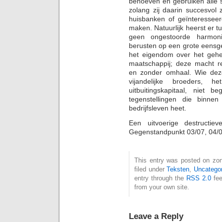
behoeven en gebruiken alle s
zolang zij daarin succesvol 
huisbanken of geïnteresseer
maken. Natuurlijk heerst er tu
geen ongestoorde harmoni
berusten op een grote eensg
het eigendom over het gehe
maatschappij; deze macht rep
en zonder omhaal. Wie dez
vijandelijke broeders, he
uitbuitingskapitaal, niet b
tegenstellingen die binne
bedrijfsleven heet.
Een uitvoerige destructiev
Gegenstandpunkt 03/07, 04/
This entry was posted on zon
filed under
Teksten
,
Uncatego
entry through the
RSS 2.0
fee
from your own site.
Leave a Reply