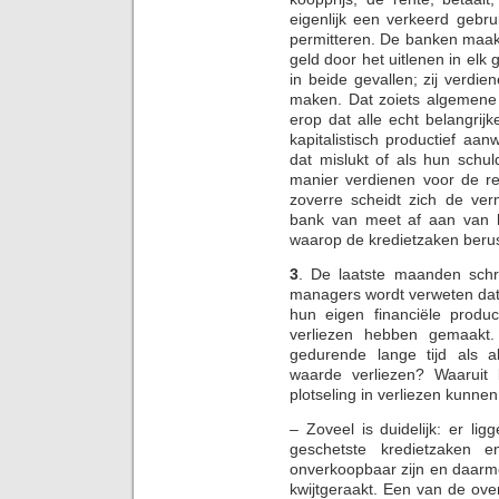
eigenlijk een verkeerd gebru
permitteren. De banken maakt
geld door het uitlenen in elk 
in beide gevallen; zij verdi
maken. Dat zoiets algemene 
erop dat alle echt belangrij
kapitalistisch productief a
dat mislukt of als hun schu
manier verdienen voor de re
zoverre scheidt zich de ver
bank van meet af aan van he
waarop de kredietzaken beru
3
. De laatste maanden schri
managers wordt verweten dat 
hun eigen financiële prod
verliezen hebben gemaakt.
gedurende lange tijd als 
waarde verliezen? Waaruit 
plotseling in verliezen kunne
– Zoveel is duidelijk: er l
geschetste kredietzaken e
onverkoopbaar zijn en daarme
kwijtgeraakt. Een van de ov