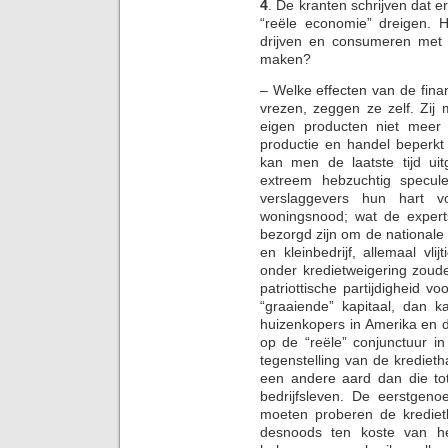
4
. De kranten schrijven dat 
“reële economie” dreigen.
drijven en consumeren met
maken?
– Welke effecten van de finan
vrezen, zeggen ze zelf. Zij
eigen producten niet meer 
productie en handel beperkt
kan men de laatste tijd uit
extreem hebzuchtig specul
verslaggevers hun hart v
woningsnood; wat de experts
bezorgd zijn om de national
en kleinbedrijf, allemaal vlij
onder kredietweigering zoud
patriottische partijdigheid v
“graaiende” kapitaal, dan 
huizenkopers in Amerika en 
op de “reële” conjunctuur i
tegenstelling van de kredie
een andere aard dan die to
bedrijfsleven. De eerstge
moeten proberen de kredietl
desnoods ten koste van he