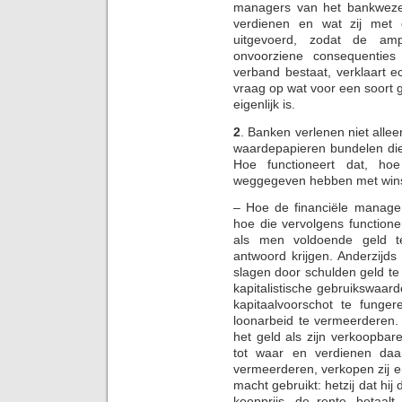
managers van het bankweze
verdienen en wat zij met
uitgevoerd, zodat de amp
onvoorziene consequenties
verband bestaat, verklaart 
vraag op wat voor een soort 
eigenlijk is.
2
. Banken verlenen niet allee
waardepapieren bundelen die
Hoe functioneert dat, ho
weggegeven hebben met winst
– Hoe de financiële manage
hoe die vervolgens function
als men voldoende geld t
antwoord krijgen. Anderzijd
slagen door schulden geld te
kapitalistische gebruikswaar
kapitaalvoorschot te fung
loonarbeid te vermeerderen.
het geld als zijn verkoopbar
tot waar en verdienen daa
vermeerderen, verkopen zij en
macht gebruikt: hetzij dat hi
koopprijs, de rente, betaalt