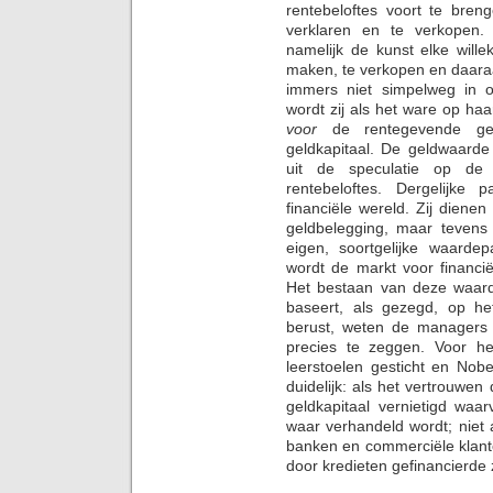
rentebeloftes voort te bren
verklaren en te verkopen.
namelijk de kunst elke wille
maken, te verkopen en daaraa
immers niet simpelweg in o
wordt zij als het ware op haa
voor
de rentegevende geld
geldkapitaal. De geldwaarde
uit de speculatie op de
rentebeloftes. Dergelijke 
financiële wereld. Zij dienen
geldbelegging, maar tevens
eigen, soortgelijke waardep
wordt de markt voor financi
Het bestaan van deze waard
baseert, als gezegd, op he
berust, weten de managers 
precies te zeggen. Voor h
leerstoelen gesticht en Nobe
duidelijk: als het vertrouwen
geldkapitaal vernietigd waa
waar verhandeld wordt; niet
banken en commerciële klante
door kredieten gefinancierde