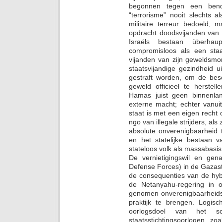
begonnen tegen een bende
“terrorisme” nooit slechts 
militaire terreur bedoeld, m
opdracht doodsvijanden van d
Israëls bestaan überhau
compromisloos als een sta
vijanden van zijn geweldsmo
staatsvijandige gezindheid 
gestraft worden, om de besc
geweld officieel te herstell
Hamas juist geen binnenlan
externe macht; echter vanuit
staat is met een eigen recht 
ngo van illegale strijders, als
absolute onverenigbaarheid 
en het statelijke bestaan 
stateloos volk als massabasis
De vernietigingswil en gen
Defense Forces) in de Gazastr
de consequenties van de hybri
de Netanyahu-regering in 
genomen onverenigbaarheidsbes
praktijk te brengen. Logis
oorlogsdoel van het so
staatsstichtingsoorlogen, zo