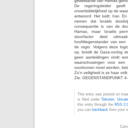
geweldactie van Hamas genoo
De regeringsleider geeft
onverbiddelijkheid op de waa
antwoord. Het luidt: Iran. E
nemen dat Israëls doodvi
consequentie is van de do
Hamas, maar Israëls per
stoorfactor deel uitm
hoofdtegenstander van een I
de regio. Volgens deze logi
op, breidt de Gaza-oorlog s
geen aanleidingen vindt wo
waarschuwingen voor een u
voorkomen moet worden, bela
Zo’n veiligheid is ze haar vol
Zie: GEGENSTANDPUNKT 4-
This entry was posted on maa
is filed under
Teksten
,
Uncat
this entry through the
RSS 2.
you can
trackback
from your o
Comm