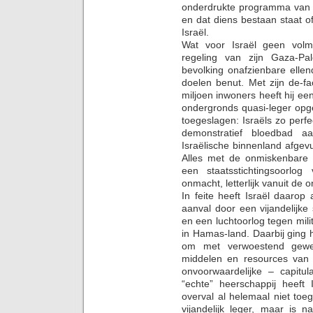
onderdrukte programma van H
en dat diens bestaan staat of
Israël.
Wat voor Israël geen volm
regeling van zijn Gaza-Pa
bevolking onafzienbare ellen
doelen benut. Met zijn de-f
miljoen inwoners heeft hij ee
ondergronds quasi-leger opge
toegeslagen: Israëls zo perf
demonstratief bloedbad aa
Israëlische binnenland afge
Alles met de onmiskenbare b
een staatsstichtingsoorlog 
onmacht, letterlijk vanuit de 
In feite heeft Israël daaro
aanval door een vijandelijke 
en een luchtoorlog tegen mili
in Hamas-land. Daarbij ging 
om met verwoestend gewel
middelen en resources van e
onvoorwaardelijke – capitu
“echte” heerschappij heeft
overval al helemaal niet to
vijandelijk leger, maar is 