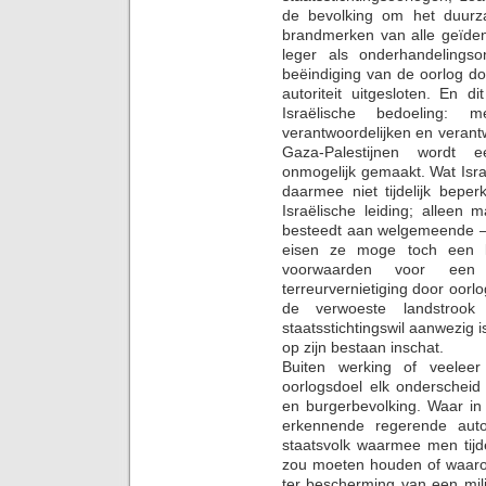
de bevolking om het duurz
brandmerken van alle geïden
leger als onderhandelingso
beëindiging van de oorlog d
autoriteit uitgesloten. En d
Israëlische bedoeling:
verantwoordelijken en veran
Gaza-Palestijnen wordt ee
onmogelijk gemaakt. Wat Isra
daarmee niet tijdelijk bepe
Israëlische leiding; alleen
besteedt aan welgemeende – 
eisen ze moge toch een ke
voorwaarden voor een
terreurvernietiging door oorlo
de verwoeste landstroo
staatsstichtingswil aanwezig 
op zijn bestaan inschat.
Buiten werking of veeleer
oorlogsdoel elk onderscheid
en burgerbevolking. Waar in 
erkennende regerende auto
staatsvolk waarmee men tijd
zou moeten houden of waarop
ter bescherming van een mili