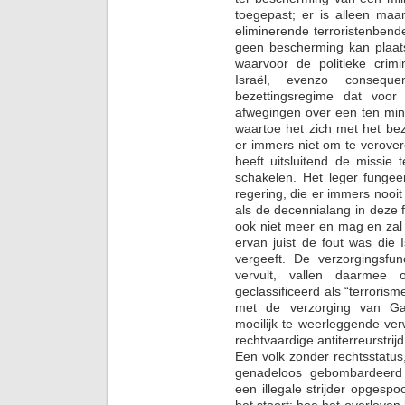
toegepast; er is alleen ma
eliminerende terroristenbende
geen bescherming kan plaats
waarvoor de politieke crimi
Israël, evenzo consequ
bezettingsregime dat voo
afwegingen over een ten min
waartoe het zich met het beze
er immers niet om te verover
heeft uitsluitend de missie 
schakelen. Het leger fungee
regering, die er immers nooit
als de decennialang in deze 
ook niet meer en mag en zal 
ervan juist de fout was die 
vergeeft. De verzorgingsfu
vervult, vallen daarmee o
geclassificeerd als “terrorism
met de verzorging van Ga
moeilijk te weerleggende verwi
rechtvaardige antiterreurstri
Een volk zonder rechtsstatus
genadeloos gebombardeerd w
een illegale strijder opgesp