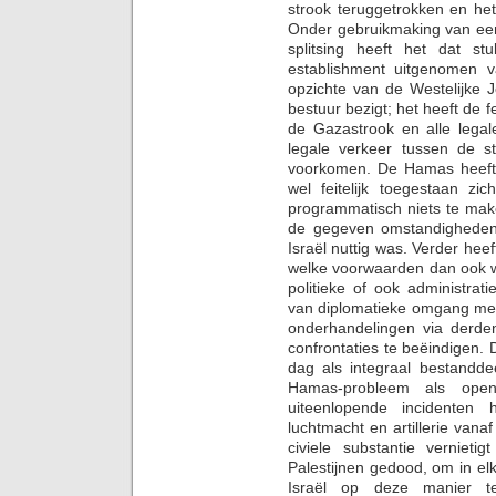
strook teruggetrokken en he
Onder gebruikmaking van een 
splitsing heeft het dat st
establishment uitgenomen v
opzichte van de Westelijke 
bestuur bezigt; het heeft de f
de Gazastrook en alle lega
legale verkeer tussen de s
voorkomen. De Hamas heeft I
wel feitelijk toegestaan zi
programmatisch niets te ma
de gegeven omstandigheden
Israël nuttig was. Verder hee
welke voorwaarden dan ook w
politieke of ook administra
van diplomatieke omgang met
onderhandelingen via derde
confrontaties te beëindigen.
dag als integraal bestandde
Hamas-probleem als open
uiteenlopende incidenten 
luchtmacht en artillerie vanaf
civiele substantie verniet
Palestijnen gedood, om in elk
Israël op deze manier ter