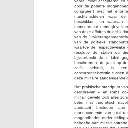
vooral moet accepteren en 
door de potente mogendhede
congrueert met het enorme
machtsmiddelen waar de 
beschikken, en waarvan 
mensenrecht kennelijk volkom
van deze affaires duidelijk 
van de “volkerengemeenscha
van de politieke standpunt
waartoe de respectievelijke
resolutie de staten op die
bijvoorbeeld de in Libië ge
beschermen” de jacht op de 
zelfs gebiedt, is een 
concurrentiekwestie tussen 
deze militaire aangelegenhei
Het praktische standpunt van t
geschreven – en soms ook
militair geweld toch alles zo
beter niet theoretisch navo
aandacht besteden aan
markteconomie van juist de
mogendheden onder leiding 
behoefte aan militair optred
een volkerenrecht dat alge