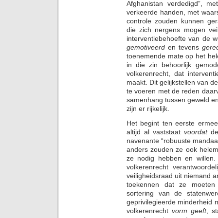
Afghanistan verdedigd”, met
verkeerde handen, met waarsc
controle zouden kunnen gera
die zich nergens mogen veil
interventiebehoefte van de w
gemotiveerd
en tevens
gere
toenemende mate op het hele
in die zin behoorlijk gemo
volkerenrecht, dat interven
maakt. Dit gelijkstellen van d
te voeren met de reden daarv
samenhang tussen geweld en 
zijn er rijkelijk.
Het begint ten eerste ermee 
altijd al vaststaat
voordat
de
navenante “robuuste mandaat”
anders zouden ze ook helema
ze nodig hebben en willen.
volkerenrecht verantwoorde
veiligheidsraad uit niemand a
toekennen dat ze moeten n
sortering van de statenwe
geprivilegieerde minderheid m
volkerenrecht
vorm geeft
, s