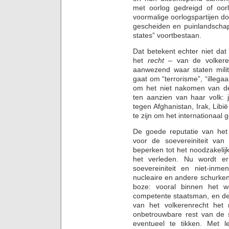
met oorlog gedreigd of oorl
voormalige oorlogspartijen d
gescheiden en puinlandschapp
states” voortbestaan.
Dat betekent echter niet dat
het
recht
– van de volkeren
aanwezend waar staten milita
gaat om “terrorisme”, “illega
om het niet nakomen van de
ten aanzien van haar volk: 
tegen Afghanistan, Irak, Li
te zijn om het internationaal g
De goede reputatie van het 
voor de soevereiniteit van 
beperken tot het noodzakelij
het verleden. Nu wordt e
soevereiniteit en niet-inme
nucleaire en andere schurken
boze: vooral binnen het w
competente staatsman, en de 
van het volkerenrecht het
onbetrouwbare rest van de s
eventueel te tikken. Met l