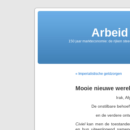
Arbeid
150 jaar markteconomie: de rijken ste
« Imperialistische geldzorgen
Mooie nieuwe were
Irak, A
De onstilbare behoef
en de verdere ontw
Civiel
kan men de toestanden
en hun uiteenlopend samenge