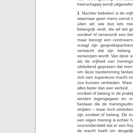
heerschappij wordt uitgeoef
1
. Nuchter bekeken is de vri
waarnaar geen mens vanuit zi
uiten wil, wie dus iets m
belangrijk vindt, die wil dat
oordeel
of verwoordt een
be
maar beoogt een
controver
vraagt zijn gesprekspartne
verwacht dat zijn belan
verworpen wordt. Van deze v
als de vrijheid van mening
uitsluitend geprezen
dat
men 
om deze toestemming fantast
zich een superieure macht vo
zou kunnen verbieden. Maar 
alles beter dan een verbod… 
oordeel of belang in de praktij
worden tegengegaan en ond
bestaan die de meningsuiti
strijden – maar toch uitsluit
zijn oordeel of belang. De i
een eigen mening is echter he
voorondersteld dat er een
hog
de
macht
heeft om dergelij