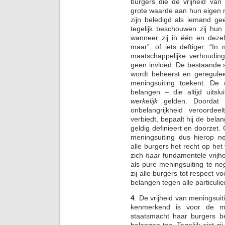
burgers die de vrijheid van
grote waarde aan hun eigen 
zijn beledigd als iemand ge
tegelijk beschouwen zij hu
wanneer zij in één en deze
maar”, of iets deftiger: “In
maatschappelijke verhoudin
geen invloed. De bestaande s
wordt beheerst en geregulee
meningsuiting toekent. De 
belangen – die altijd uitsl
werkelijk
gelden. Doordat 
onbelangrijkheid veroorde
verbiedt, bepaalt hij de bel
geldig definieert en doorzet
meningsuiting dus hierop n
alle burgers het recht op het
zich
haar
fundamentele vrijh
als pure meningsuiting te neg
zij alle burgers tot respect v
belangen tegen alle particuli
4
. De vrijheid van meningsuit
kenmerkend is voor de ma
staatsmacht haar burgers b
belangen toe. Tegelijk eist zi