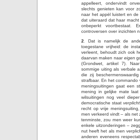
appelleert, ondervindt onve
slechts genieten kan voor z
naar het appèl luistert en de
dat uiteraard dat haar mach
onbeperkt voortbestaat.
controversen over inzichten ni
2
. Dat is namelijk de an
toegestane vrijheid: de inst
verleent, behoudt zich ook 
daarvan maken naar
eigen
go
(Grondwet, artikel 7). Naa
sommige uiting als verbale 
die zij beschermenswaardig
strafbaar. En het commando 
meningsuitingen gaat een st
mening in gelijke mate laat
wilsuitingen nog veel diep
democratische staat
verplicht
recht op vrije meningsuiting
men verkeerd vindt – als net 
tenminste, zou men weer k
enkele uitzonderingen – zegg
nut heeft het als men verpl
anderen eveneens respectabe