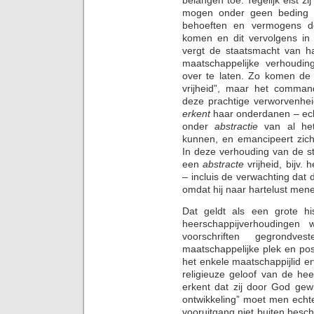
mogen onder geen beding o
behoeften en vermogens deba
komen en dit vervolgens in 
vergt de staatsmacht van h
maatschappelijke verhoudin
over te laten. Zo komen de 
vrijheid”, maar het comma
deze prachtige verworvenhei
erkent
haar onderdanen – ech
onder
abstractie
van al het
kunnen, en emancipeert zic
In deze verhouding van de st
een
abstracte
vrijheid, bijv. 
– incluis de verwachting dat 
omdat hij naar hartelust men
Dat geldt als een grote hi
heerschappijverhoudingen 
voorschriften gegrondve
maatschappelijke plek en pos
het enkele maatschappijlid er
religieuze geloof van de h
erkent dat zij door God gewil
ontwikkeling” moet men echte
vooruitgang niet buiten besc