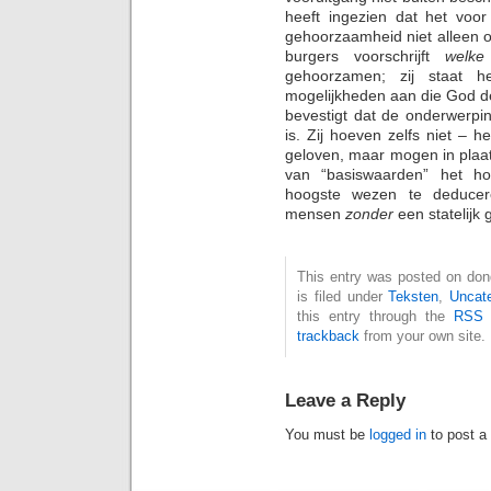
heeft ingezien dat het voor
gehoorzaamheid niet alleen onn
burgers voorschrijft
welke
gehoorzamen; zij staat 
mogelijkheden aan die God de
bevestigt dat de onderwerpi
is. Zij hoeven zelfs niet –
geloven, maar mogen in plaat
van “basiswaarden” het ho
hoogste wezen te deducer
mensen
zonder
een statelij
This entry was posted on don
is filed under
Teksten
,
Uncat
this entry through the
RSS 
trackback
from your own site.
Leave a Reply
You must be
logged in
to post a