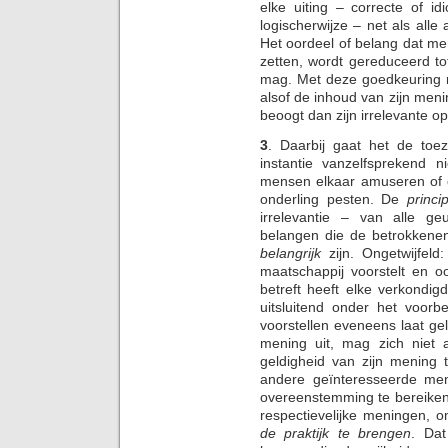
elke uiting – correcte of id
logischerwijze – net als all
Het oordeel of belang dat me
zetten, wordt gereduceerd tot
mag. Met deze goedkeuring m
alsof de inhoud van zijn meni
beoogt dan zijn irrelevante op
3
. Daarbij gaat het de toe
instantie vanzelfsprekend 
mensen elkaar amuseren of 
onderling pesten. De
princip
irrelevantie – van alle g
belangen die de betrokkenen
belangrijk
zijn. Ongetwijfel
maatschappij voorstelt en o
betreft heeft elke verkondig
uitsluitend onder het voorb
voorstellen eveneens laat gel
mening uit, mag zich niet
geldigheid van zijn mening 
andere geïnteresseerde men
overeenstemming te bereiken 
respectievelijke meningen, 
de praktijk te brengen
. Dat