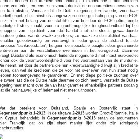
partners hebben hun kredietmacht ondanks “exploderende” staatsschulden
enorm versterkt; ten eerste en vooral dankzij de concurrentiesuccessen van
hun kapitalisten. Vandaar dat de Duitse regering, ten tweede, voor
haar
kredietbehoefte het minste is aangewezen op de geldschepping van de ECB
en zich in het belang van de stabiliteit van het door de ECB geëmitteerde
kredietgeld sterk maakt voor zo groot mogelijke terughoudendheid bij het
scheppen van liquiditeit voor de handel met de slecht gewaardeerde
taatsobligaties van de zwakke partners; zo maakt ze de soliditeit van haar
schulden geloofwaardig en verstevigt in ieder geval de afstand tot de
uropese “bankroetstaten”, hetgeen de speculatie becijfert door gevarieerde
rente-eisen aan de verschillende overheden in het eurogebied. Daarmee
draagt Duitsland als economisch leidende mogendheid met intact eurokrediet
echter ook de verantwoordelijkheid voor het voortbestaan van de muntunie.
ie neemt het door de partners die hun kredietwaardigheid kwijt zijn krediet te
geven, dan wel de kredieten die ze voor het overleven van hun staat nodig
hebben toonaangevend te garanderen. En met diepe politieke zuchten over
e zware last die de Duitse natie daarmee op zich neemt, versterkt de Duitse
egering haar macht over de van haar garanties afhankelijke partners zodanig
at die het nauwelijks of helemaal niet meer uithouden.
*
Wat dat betekent voor Duitsland, Spanje en Oostenrijk staat in
Gegenstandpunkt 1-2013
; in de uitgave
2-2013
worden Groot-Britannië, Italië
en Cyprus behandeld; in
Gegenstandpunkt 3-2013
staan de argumenten
over Frankrijk dat op zijn eigen manier lijdt onder zijn (dreigend)
machtsverlies.