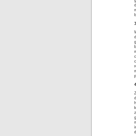
d
b
3
g
r
m
p
4
k
i
d