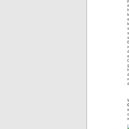
s
E
D
d
r
d