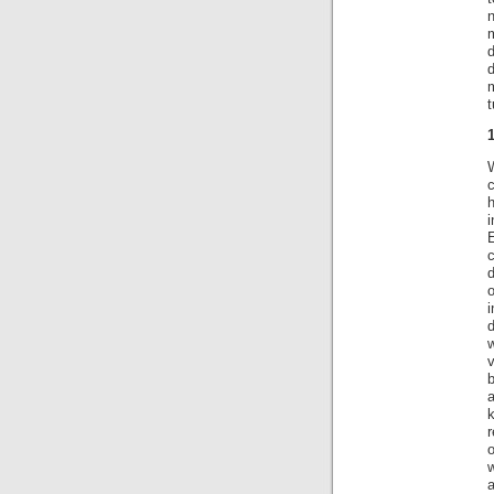
m
m
t
1
c
v
b
w
a