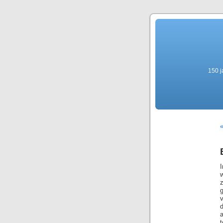
150 j
«
I
g
a