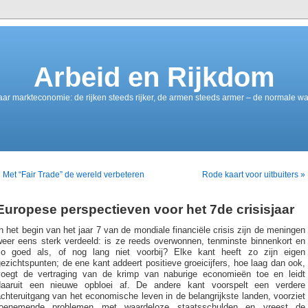
Arbeid en Rijkdom
aar markteconomie: de rijken steeds rijker, de armen steeds armer – de normale w
 Met “Fair Trade” de wereld verbeteren
Rode kaart voor uitbuiters »
Europese perspectieven voor het 7de crisisjaar
n het begin van het jaar 7 van de mondiale financiële crisis zijn de meningen
weer eens sterk verdeeld: is ze reeds overwonnen, tenminste binnenkort en
zo goed als, of nog lang niet voorbij? Elke kant heeft zo zijn eigen
ezichtspunten; de ene kant addeert positieve groeicijfers, hoe laag dan ook,
voegt de vertraging van de krimp van naburige economieën toe en leidt
daaruit een nieuwe opbloei af. De andere kant voorspelt een verdere
chteruitgang van het economische leven in de belangrijkste landen, voorziet
toenemende problemen met waardeloze staatsschulden en vreest de