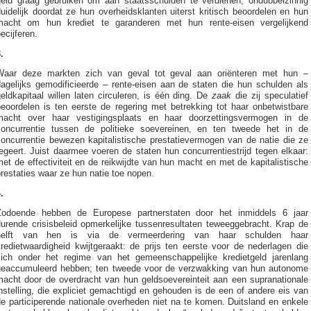
geld graag gebruiken om aan staatsschulden te verdienen, ondubbelzinnig
uidelijk doordat ze hun overheidsklanten uiterst kritisch beoordelen en hun
macht om hun krediet te garanderen met hun rente-eisen vergelijkend
ecijferen.
.
Waar deze markten zich van geval tot geval aan oriënteren met hun –
dagelijks gemodificieerde – rente-eisen aan de staten die hun schulden als
eldkapitaal willen laten circuleren, is één ding. De
zaak
die zij speculatief
beoordelen is ten eerste de regering met betrekking tot haar onbetwistbare
macht over haar vestigingsplaats en haar doorzettingsvermogen in de
concurrentie tussen de politieke soevereinen, en ten tweede het in de
concurrentie bewezen kapitalistische prestatievermogen van de natie die ze
egeert. Juist daarmee voeren de staten hun concurrentiestrijd tegen elkaar:
et de effectiviteit en de reikwijdte van hun macht en met de kapitalistische
restaties waar ze hun natie toe nopen.
.
Zodoende hebben de Europese partnerstaten door het inmiddels 6 jaar
durende crisisbeleid opmerkelijke tussenresultaten teweeggebracht. Krap de
helft van hen is via de vermeerdering van haar schulden haar
redietwaardigheid kwijtgeraakt: de prijs ten eerste voor de nederlagen die
zich onder het regime van het gemeenschappelijke kredietgeld jarenlang
geaccumuleerd hebben; ten tweede voor de verzwakking van hun autonome
macht door de overdracht van hun geldsoevereinteit aan een supranationale
nstelling, die expliciet gemachtigd en gehouden is de een of andere eis van
e participerende nationale overheden niet na te komen. Duitsland en enkele