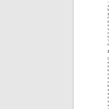
–
n
h
2
e
i
k
s
v