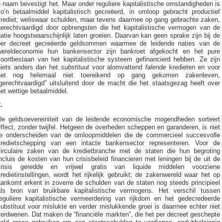
 naam bevestigt het. Maar onder reguliere kapitalistische omstandigheden is
zo’n betaalmiddel kapitalistisch gecreëerd, in omloop gebracht productief
krediet; weliswaar schulden, maar tevens daarmee op gang gebrachte zaken,
gerechtvaardigd door opbrengsten die het kapitalistische vermogen van de
atie hoogstwaarschijnlijk laten groeien. Daarvan kan geen sprake zijn bij de
per decreet gecreëerde geldsommen waarmee de leidende naties van de
wereldeconomie hun bankensector zijn bankroet afgekocht en het pure
voortbestaan van het kapitalistische systeem gefinancierd hebben. Ze zijn
niets anders dan het
substituut
voor alomvattend
falende
kredieten en voor
het nog helemaal niet toereikend op gang gekomen zakenleven,
“gerechtvaardigd” uitsluitend door de macht die het staatsgezag heeft over
et wettige betaalmiddel.
.
De geldsoevereiniteit van de leidende economische mogendheden sorteert
ffect, zonder twijfel. Hetgeen de overheden scheppen en garanderen, is niet
te onderscheiden van de omloopmiddelen die de commercieel succesvolle
kredietschepping van een intacte bankensector representeren. Voor de
circulaire zaken van de kredietbranche met de staten die hun begroting
ncluis de kosten van hun crisisbeleid financieren met leningen bij de uit de
crisis geredde en vrijwel gratis van liquide middelen voorziene
redietinstellingen, wordt het rijkelijk gebruikt; de zakenwereld waar het op
aankomt erkent in zoverre de schulden van de staten nog steeds principieel
als bron van bruikbare kapitalistische vermogens. Het verschil tussen
reguliere kapitalistische vermeerdering van rijkdom en het gedecredeerde
ubstituut voor mislukte en verder mislukkende groei is daarmee echter niet
erdwenen. Dat maken de “financiële markten”, die het per decreet geschepte