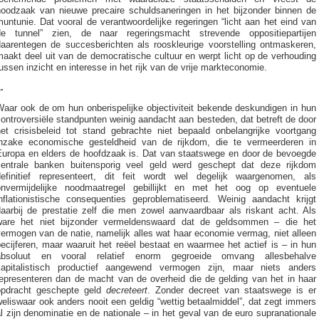
noodzaak van nieuwe precaire schuldsaneringen in het bijzonder binnen de
untunie. Dat vooral de verantwoordelijke regeringen “licht aan het eind van
de tunnel” zien, de naar regeringsmacht strevende oppositiepartijen
daarentegen de succesberichten als rooskleurige voorstelling ontmaskeren,
aakt deel uit van de democratische cultuur en werpt licht op de verhouding
ussen inzicht en interesse in het rijk van de vrije markteconomie.
.
Waar ook de om hun onberispelijke objectiviteit bekende deskundigen in hun
ontroversiële standpunten weinig aandacht aan besteden, dat betreft de door
het crisisbeleid tot stand gebrachte niet bepaald onbelangrijke voortgang
inzake economische gesteldheid van de rijkdom, die te vermeerderen in
Europa en elders de hoofdzaak is. Dat van staatswege en door de bevoegde
centrale banken buitensporig veel geld werd geschept dat deze rijkdom
definitief representeert, dit feit wordt wel degelijk waargenomen, als
onvermijdelijke noodmaatregel gebillijkt en met het oog op eventuele
inflationistische consequenties geproblematiseerd. Weinig aandacht krijgt
daarbij de prestatie zelf die men zowel aanvaardbaar als riskant acht. Als
ware het niet bijzonder vermeldenswaard dat de geldsommen – die het
ermogen van de natie, namelijk alles wat haar economie vermag, niet alleen
ecijferen, maar waaruit het reëel bestaat en waarmee het actief is – in hun
absoluut en vooral relatief enorm gegroeide omvang allesbehalve
kapitalistisch productief aangewend vermogen zijn, maar niets anders
representeren dan de macht van de overheid die de gelding van het in haar
opdracht geschepte geld
decreteert
. Zonder decreet van staatswege is er
eliswaar ook anders nooit een geldig “wettig betaalmiddel”, dat zegt immers
l zijn denominatie en de nationale – in het geval van de euro supranationale